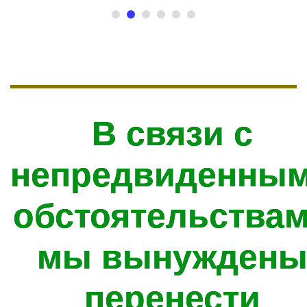
тия
развит
В связи с
непредвиденны
обстоятельства
мы вынужден
перенести