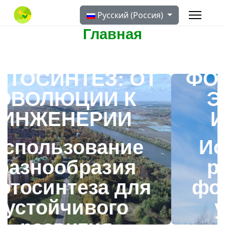
Выберите язык
Русский (Россия)
Главная
ИЗНИ –
СВЕТ К ЖИ
ЕЗ: ОТ
ФОТОСИНТЕ
ИИ К
ЭВОЛЮЦИ
ЕРИИ
ИНЖЕНЕ
ование
Использов
разия
разнообр
еза для
фотосинтез
ивого
устойчив